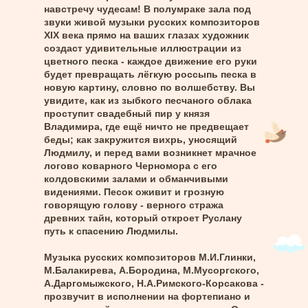
навстречу чудесам! В полумраке зала под
звуки живой музыки русских композиторов
XIX века прямо на ваших глазах художник
создаст удивительные иллюстрации из
цветного песка - каждое движение его руки
будет превращать лёгкую россыпь песка в
новую картину, словно по волшебству. Вы
увидите, как из зыбкого песчаного облака
проступит свадебный пир у князя
Владимира, где ещё ничто не предвещает
беды; как закружится вихрь, уносящий
Людмилу, и перед вами возникнет мрачное
логово коварного Черномора с его
колдовскими залами и обманчивыми
видениями. Песок оживит и грозную
говорящую голову - верного стража
древних тайн, который откроет Руслану
путь к спасению Людмилы.
Музыка русских композиторов М.И.Глинки,
М.Балакирева, А.Бородина, М.Мусоргского,
А.Даргомыжского, Н.А.Римского‑Корсакова -
прозвучит в исполнении на фортепиано и