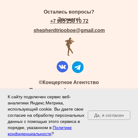
Остались вопросы?
Звоните!
+7 985 256 70 72
shepherdtriooboe@gmail.com
©Концертное Агентство
Политика конфиденциальности
К сайту подключен сервис веб-
Правила возврата билетов
аналитики Яндекс.Метрика,
Согласие на информационную
использующий cookie. Вы даете свое
рассылку
Публичная оферта
Да, я согласен
согласие на обработку персональных
ИП Степанова К.Д.
данных с помощью этого сервиса в
порядке, указанном в
Политике
ИНН 180904244438
конфиденциальности
?
ТЕЛЕГРАММ
ВКОНТАКТЕ