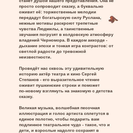
станет душой нашего представления. Она не
просто сопроводит сказку, а буквально
оживит её: торжественные мелодии
передадут богатырскую силу Руслана,
нежные мотивы раскроют трепетные
чувства Людмилы, а таинственные
звучания погрузят в колдовскую атмосферу
владений Черномора. В каждом аккорде -
дыхание эпохи и тонкая игра контрастов: от
светлой радости до тревожной
неизвестности.
Проведёт нас сквозь эту удивительную
историю актёр театра и кино Сергей
Степанов - его выразительное чтение
оживит пушкинские строки и поможет
по‑новому взглянуть на знакомую с детства
сказку.
Великая музыка, волшебная песочная
иллюстрация и голос артиста сплетутся в
единое полотно, чтобы подарить вам
подлинное театральное чудо - такое, что и
дети, и взрослые надолго сохранят в