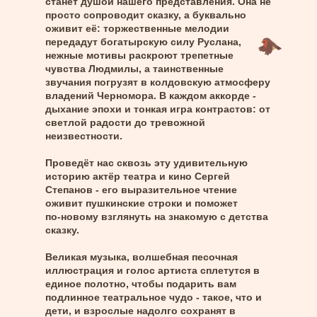
станет душой нашего представления. Она не
просто сопроводит сказку, а буквально
оживит её: торжественные мелодии
передадут богатырскую силу Руслана,
нежные мотивы раскроют трепетные
чувства Людмилы, а таинственные
звучания погрузят в колдовскую атмосферу
владений Черномора. В каждом аккорде -
дыхание эпохи и тонкая игра контрастов: от
светлой радости до тревожной
неизвестности.
Проведёт нас сквозь эту удивительную
историю актёр театра и кино Сергей
Степанов - его выразительное чтение
оживит пушкинские строки и поможет
по‑новому взглянуть на знакомую с детства
сказку.
Великая музыка, волшебная песочная
иллюстрация и голос артиста сплетутся в
единое полотно, чтобы подарить вам
подлинное театральное чудо - такое, что и
дети, и взрослые надолго сохранят в