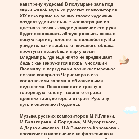
навстречу чудесам! В полумраке зала под
звуки живой музыки русских композиторов
XIX века прямо на ваших глазах художник
создаст удивительные иллюстрации из
цветного песка - каждое движение его руки
будет превращать лёгкую россыпь песка в
новую картину, словно по волшебству. Вы
увидите, как из зыбкого песчаного облака
проступит свадебный пир у князя
Владимира, где ещё ничто не предвещает
беды; как закружится вихрь, уносящий
Людмилу, и перед вами возникнет мрачное
логово коварного Черномора с его
колдовскими залами и обманчивыми
видениями. Песок оживит и грозную
говорящую голову - верного стража
древних тайн, который откроет Руслану
путь к спасению Людмилы.
Музыка русских композиторов М.И.Глинки,
М.Балакирева, А.Бородина, М.Мусоргского,
А.Даргомыжского, Н.А.Римского‑Корсакова -
прозвучит в исполнении на фортепиано и