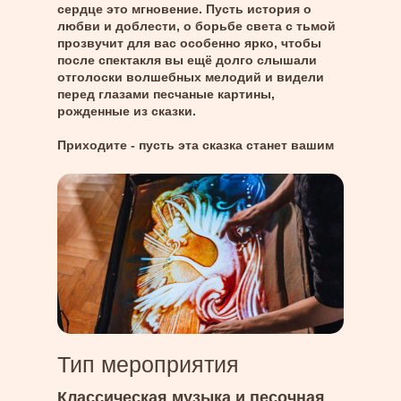
сердце это мгновение. Пусть история о
любви и доблести, о борьбе света с тьмой
прозвучит для вас особенно ярко, чтобы
после спектакля вы ещё долго слышали
отголоски волшебных мелодий и видели
перед глазами песчаные картины,
рожденные из сказки.
Приходите - пусть эта сказка станет вашим
самым драгоценным воспоминанием, той
самой нитью, которая связывает поколения
и бережно хранит магию русского слова!
Тип мероприятия
Классическая музыка и песочная